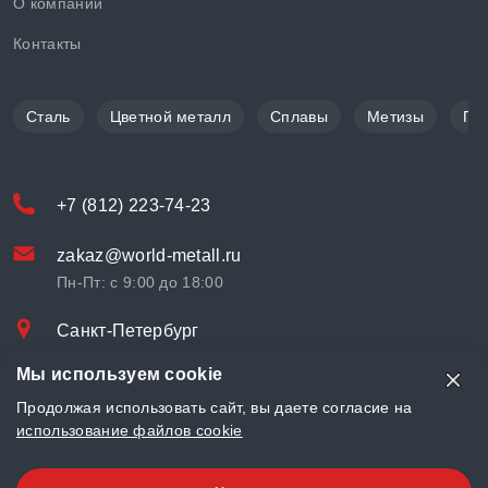
О компании
Контакты
Сталь
Цветной металл
Сплавы
Метизы
По
+7 (812) 223-74-23
zakaz@world-metall.ru
Пн-Пт: с 9:00 до 18:00
Санкт-Петербург
Проспект Медиков, 7
Мы используем cookie
© «World Metall» 2025, Разработка и комплексное продвижение
Продолжая использовать сайт, вы даете согласие на
"
LCAgency
"
использование файлов cookie
Политика конфиденциальности