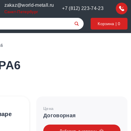
zakaz@world-metall.ru
+7 (812) 223-74-23
Санкт-Петербург
Корзина |
0
A6
 PA6
Цена
варе
Договорная
Добавить в корзину