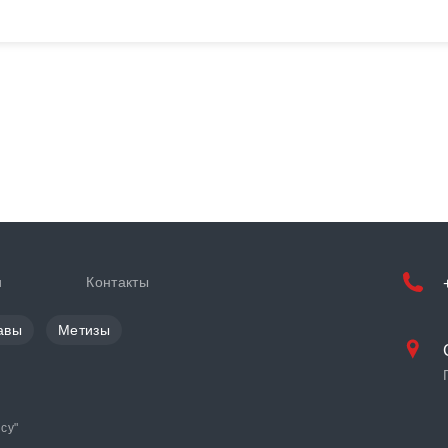
и
Контакты
авы
Метизы
cy
"