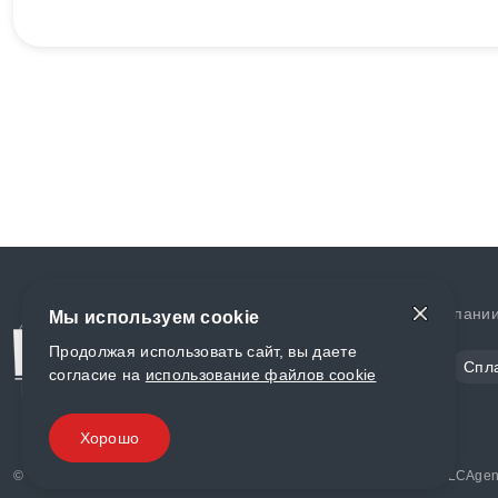
Доставка и оплата
О компани
Мы используем cookie
Продолжая использовать сайт, вы даете
Сталь
Цветной металл
Спл
согласие на
использование файлов cookie
Полимеры
Композиты
Хорошо
© «World Metall» 2025, Разработка и комплексное продвижение "
LCAgen