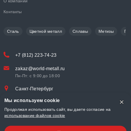
О компании
Контакты
Сталь
Цветной металл
Сплавы
Метизы
По
+7 (812) 223-74-23
zakaz@world-metall.ru
Пн-Пт: с 9:00 до 18:00
Санкт-Петербург
Проспект Медиков, 7
Мы используем cookie
© «World Metall» 2025, Разработка и комплексное продвижение
Продолжая использовать сайт, вы даете согласие на
"
LCAgency
"
использование файлов cookie
Политика конфиденциальности