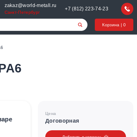
zakaz@world-metall.ru
+7 (812) 223-74-23
Санкт-Петербург
Корзина |
0
A6
 PA6
Цена
варе
Договорная
Добавить в корзину