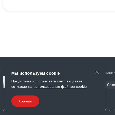
Доставка и оплата
О компани
Мы используем cookie
Продолжая использовать сайт, вы даете
Сталь
Цветной металл
Спл
согласие на
использование файлов cookie
Полимеры
Композиты
Хорошо
© «World Metall» 2025, Разработка и комплексное продвижение "
LCAgen