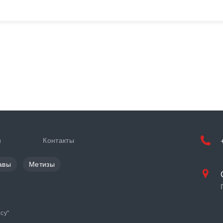
и
Контакты
авы
Метизы
cy
"