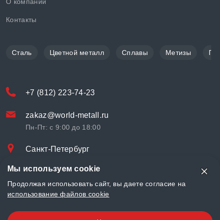
О компании
Контакты
Сталь
Цветной металл
Сплавы
Метизы
По
+7 (812) 223-74-23
zakaz@world-metall.ru
Пн-Пт: с 9:00 до 18:00
Санкт-Петербург
Проспект Медиков, 7
Мы используем cookie
© «World Metall» 2025, Разработка и комплексное продвижение
Продолжая использовать сайт, вы даете согласие на
"
LCAgency
"
использование файлов cookie
Политика конфиденциальности