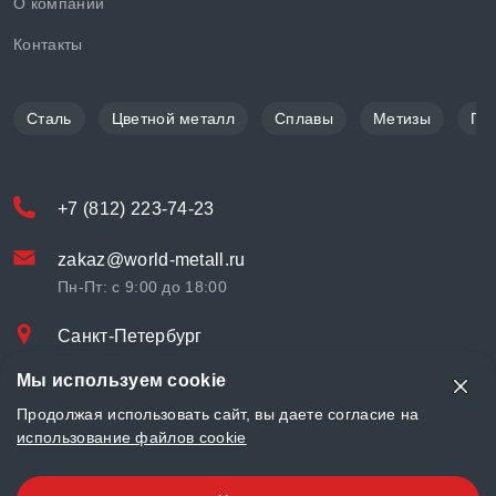
О компании
Контакты
Сталь
Цветной металл
Сплавы
Метизы
По
+7 (812) 223-74-23
zakaz@world-metall.ru
Пн-Пт: с 9:00 до 18:00
Санкт-Петербург
Проспект Медиков, 7
Мы используем cookie
© «World Metall» 2025, Разработка и комплексное продвижение
Продолжая использовать сайт, вы даете согласие на
"
LCAgency
"
использование файлов cookie
Политика конфиденциальности