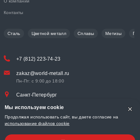
О компании
Контакты
Сталь
Цветной металл
Сплавы
Метизы
По
+7 (812) 223-74-23
zakaz@world-metall.ru
Пн-Пт: с 9:00 до 18:00
Санкт-Петербург
Проспект Медиков, 7
Мы используем cookie
© «World Metall» 2025, Разработка и комплексное продвижение
Продолжая использовать сайт, вы даете согласие на
"
LCAgency
"
использование файлов cookie
Политика конфиденциальности