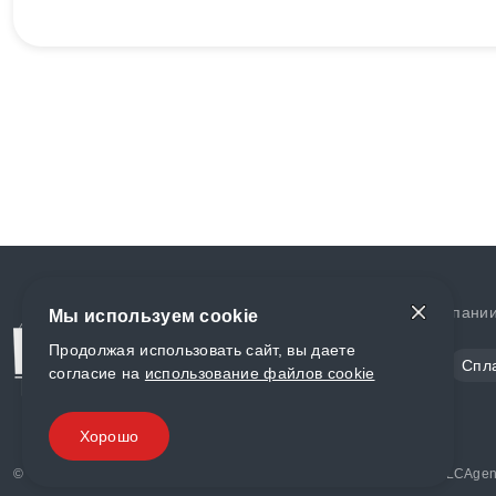
Доставка и оплата
О компани
Мы используем cookie
Продолжая использовать сайт, вы даете
Сталь
Цветной металл
Спл
согласие на
использование файлов cookie
Полимеры
Композиты
Хорошо
© «World Metall» 2025, Разработка и комплексное продвижение "
LCAgen