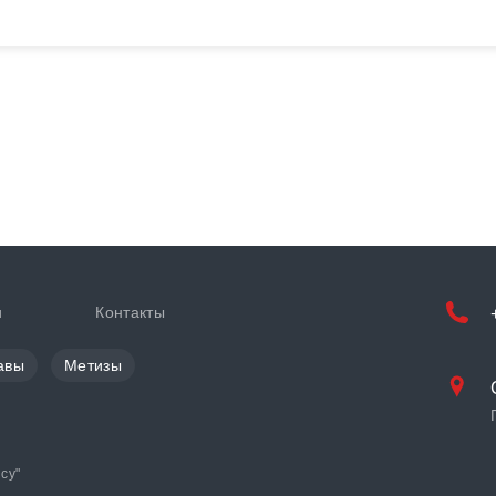
и
Контакты
авы
Метизы
cy
"