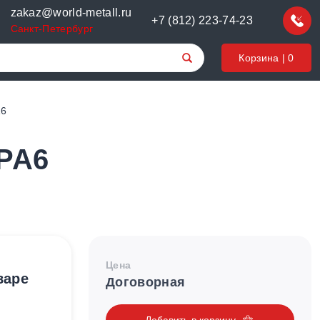
zakaz@world-metall.ru
+7 (812) 223-74-23
Санкт-Петербург
Корзина |
0
A6
 PA6
Цена
варе
Договорная
Добавить в корзину