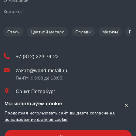
О компании
Контакты
Сталь
Цветной металл
Сплавы
Метизы
По
+7 (812) 223-74-23
zakaz@world-metall.ru
Пн-Пт: с 9:00 до 18:00
Санкт-Петербург
Проспект Медиков, 7
Мы используем cookie
© «World Metall» 2025, Разработка и комплексное продвижение
Продолжая использовать сайт, вы даете согласие на
"
LCAgency
"
использование файлов cookie
Политика конфиденциальности