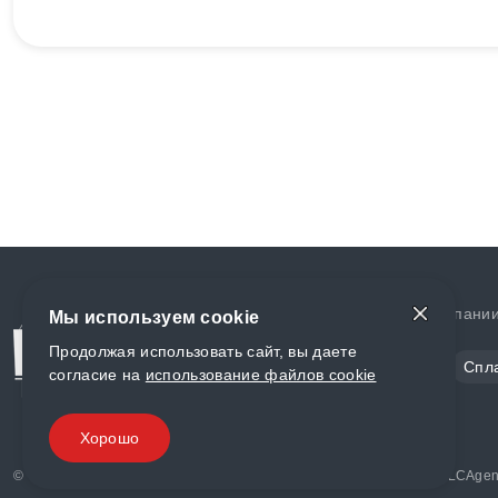
Доставка и оплата
О компани
Мы используем cookie
Продолжая использовать сайт, вы даете
Сталь
Цветной металл
Спл
согласие на
использование файлов cookie
Полимеры
Композиты
Хорошо
© «World Metall» 2025, Разработка и комплексное продвижение "
LCAgen