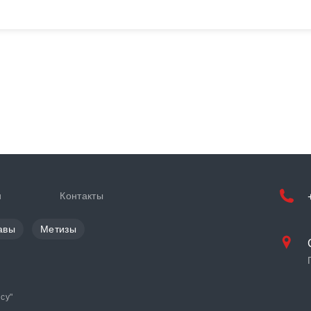
и
Контакты
авы
Метизы
cy
"