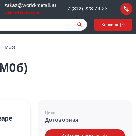
zakaz@world-metall.ru
+7 (812) 223-74-23
Санкт-Петербург
Корзина |
0
F (М0б)
(М0б)
Цена
варе
Договорная
Добавить в корзину