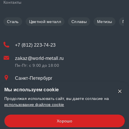
Контакты
Сталь
Цветной металл
Сплавы
Метизы
По
+7 (812) 223-74-23
zakaz@world-metall.ru
Пн-Пт: с 9:00 до 18:00
Санкт-Петербург
Проспект Медиков, 7
Мы используем cookie
© «World Metall» 2025, Разработка и комплексное продвижение
Продолжая использовать сайт, вы даете согласие на
"
LCAgency
"
использование файлов cookie
Политика конфиденциальности
Хорошо