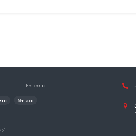
и
Контакты
авы
Метизы
cy
"