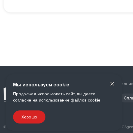
Доставка и оплата
О компани
Мы используем cookie
Продолжая использовать сайт, вы даете
Сталь
Цветной металл
Спл
согласие на
использование файлов cookie
Полимеры
Композиты
Хорошо
© «World Metall» 2025, Разработка и комплексное продвижение "
LCAgen