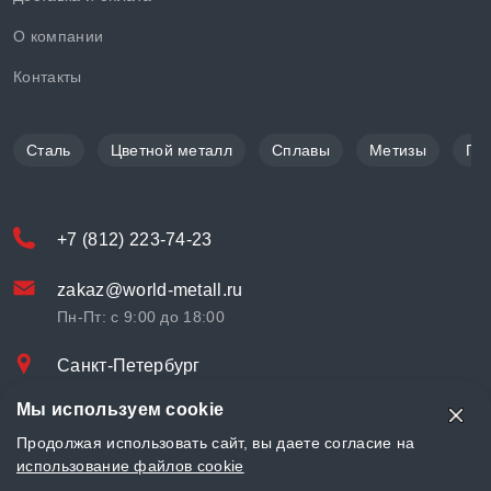
О компании
Контакты
Сталь
Цветной металл
Сплавы
Метизы
По
+7 (812) 223-74-23
zakaz@world-metall.ru
Пн-Пт: с 9:00 до 18:00
Санкт-Петербург
Проспект Медиков, 7
Мы используем cookie
© «World Metall» 2025, Разработка и комплексное продвижение
Продолжая использовать сайт, вы даете согласие на
"
LCAgency
"
использование файлов cookie
Политика конфиденциальности