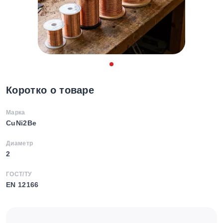
Коротко о товаре
Марка
CuNi2Be
Диаметр
2
ГОСТ/ТУ
EN 12166