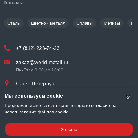
Контакты
Сталь
Цветной металл
Сплавы
Метизы
По
+7 (812) 223-74-23
zakaz@world-metall.ru
Пн-Пт: с 9:00 до 18:00
Санкт-Петербург
Проспект Медиков, 7
Мы используем cookie
© «World Metall» 2025, Разработка и комплексное продвижение
Продолжая использовать сайт, вы даете согласие на
"
LCAgency
"
использование файлов cookie
Политика конфиденциальности
Хорошо