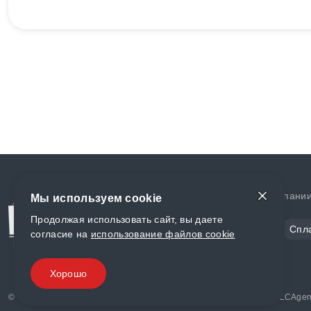
Доставка и оплата
О компани
Мы используем cookie
Продолжая использовать сайт, вы даете
Сталь
Цветной металл
Спл
согласие на
использование файлов cookie
Полимеры
Композиты
Хорошо
© «World Metall» 2025, Разработка и комплексное продвижение "
LCAgen