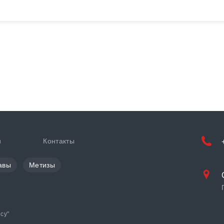
и
Контакты
авы
Метизы
cy
"