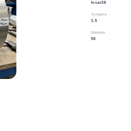
Invar36
Толщина
1.5
Ширина
50