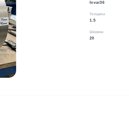
Invar36
Толщина
1.5
Ширина
20