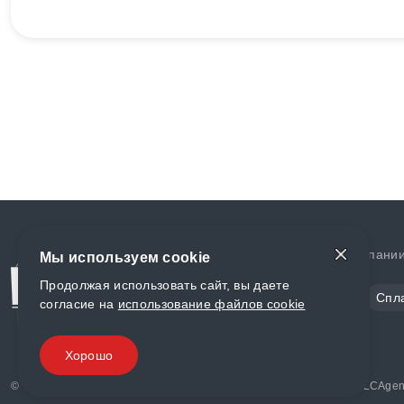
Доставка и оплата
О компани
Мы используем cookie
Продолжая использовать сайт, вы даете
Сталь
Цветной металл
Спл
согласие на
использование файлов cookie
Полимеры
Композиты
Хорошо
© «World Metall» 2025, Разработка и комплексное продвижение "
LCAgen