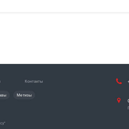
и
Контакты
авы
Метизы
cy
"