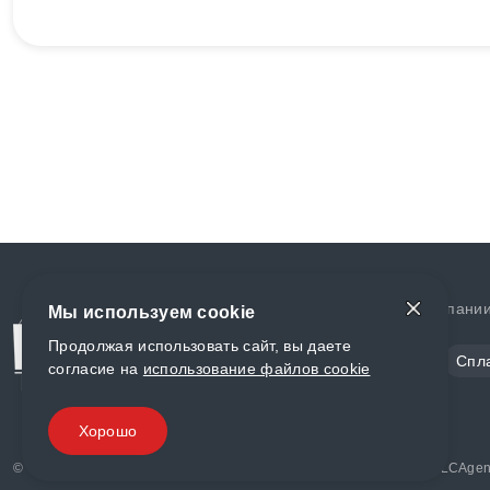
Доставка и оплата
О компани
Мы используем cookie
Продолжая использовать сайт, вы даете
Сталь
Цветной металл
Спл
согласие на
использование файлов cookie
Полимеры
Композиты
Хорошо
© «World Metall» 2025, Разработка и комплексное продвижение "
LCAgen