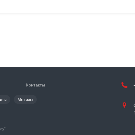
и
Контакты
авы
Метизы
cy
"