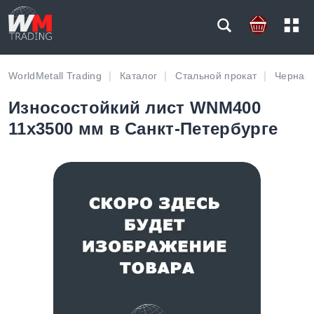
WorldMetall Trading
Каталог
Стальной прокат
Черная 
Износостойкий лист WNM400
11х3500 мм в Санкт-Петербурге