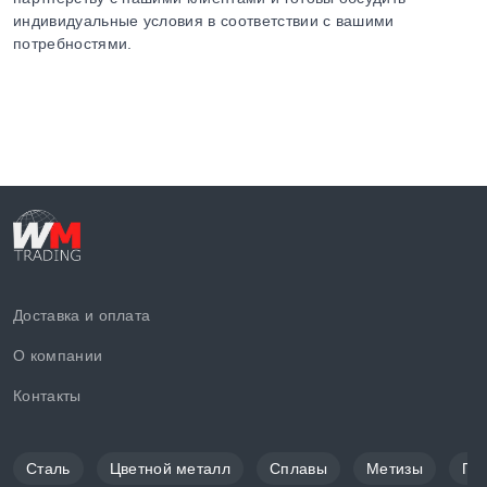
индивидуальные условия в соответствии с вашими
потребностями.
Доставка и оплата
О компании
Контакты
Сталь
Цветной металл
Сплавы
Метизы
По