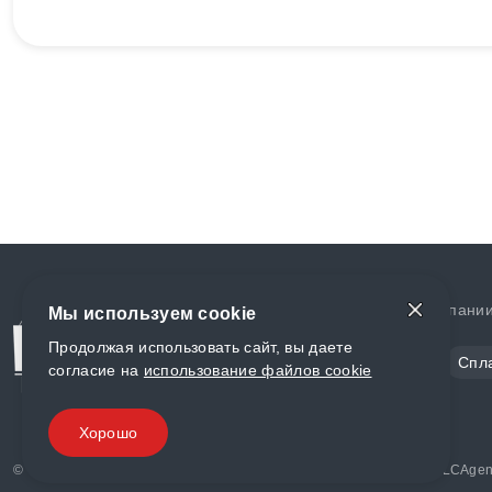
Доставка и оплата
О компани
Мы используем cookie
Продолжая использовать сайт, вы даете
Сталь
Цветной металл
Спл
согласие на
использование файлов cookie
Полимеры
Композиты
Хорошо
© «World Metall» 2025, Разработка и комплексное продвижение "
LCAgen