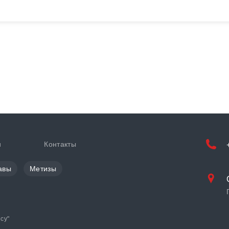
и
Контакты
авы
Метизы
cy
"