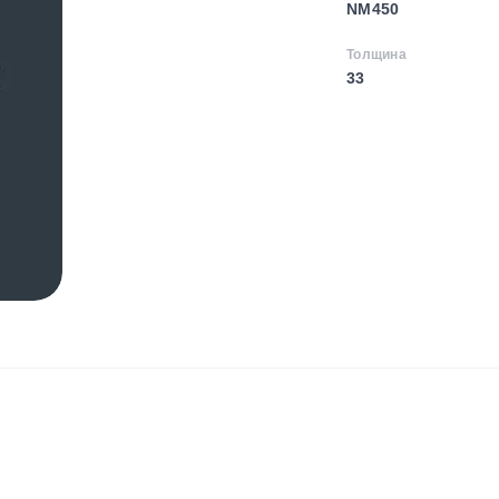
NM450
Толщина
33