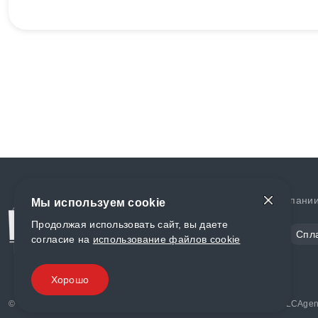
Доставка и оплата
О компани
Мы используем cookie
Продолжая использовать сайт, вы даете
Сталь
Цветной металл
Спл
согласие на
использование файлов cookie
Полимеры
Композиты
Хорошо
© «World Metall» 2025, Разработка и комплексное продвижение "
LCAgen