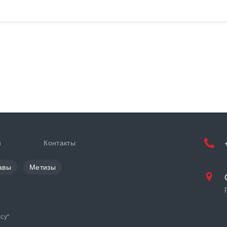
и
Контакты
авы
Метизы
cy
"