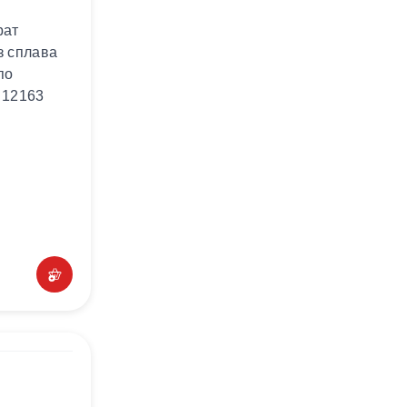
рат
з сплава
по
 12163