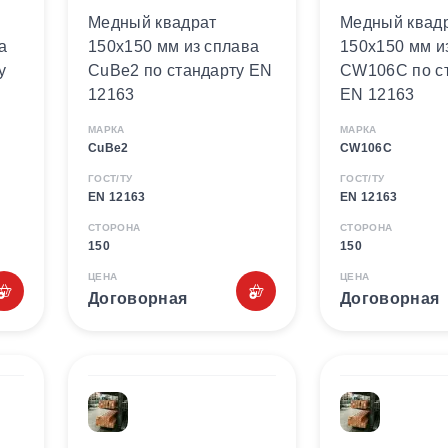
Медный квадрат
Медный квад
а
150х150 мм из сплава
150х150 мм и
у
CuBe2 по стандарту EN
CW106C по с
12163
EN 12163
МАРКА
МАРКА
CuBe2
CW106C
ГОСТ/ТУ
ГОСТ/ТУ
EN 12163
EN 12163
СТОРОНА
СТОРОНА
150
150
ЦЕНА
ЦЕНА
Договорная
Договорная