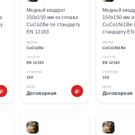
Медный квадрат
Медный квад
а
150х150 мм из сплава
150х150 мм и
ту
CuCo2Be по стандарту
CuCo1Ni1Be 
EN 12163
стандарту EN
МАРКА
МАРКА
CuCo2Be
CuCo1Ni1Be
ГОСТ/ТУ
ГОСТ/ТУ
EN 12163
EN 12163
СТОРОНА
СТОРОНА
150
150
ЦЕНА
ЦЕНА
Договорная
Договорная