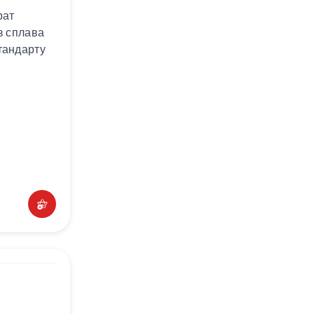
рат
з сплава
тандарту