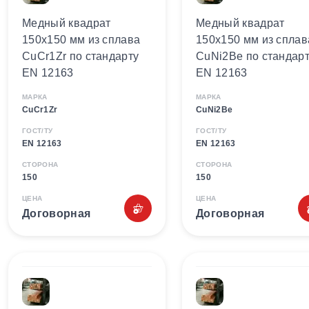
Медный квадрат
Медный квадрат
150х150 мм из сплава
150х150 мм из сплав
CuCr1Zr по стандарту
CuNi2Be по стандар
EN 12163
EN 12163
МАРКА
МАРКА
CuCr1Zr
CuNi2Be
ГОСТ/ТУ
ГОСТ/ТУ
EN 12163
EN 12163
СТОРОНА
СТОРОНА
150
150
ЦЕНА
ЦЕНА
Договорная
Договорная