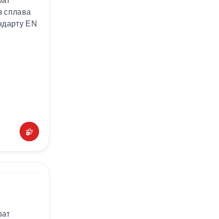
рат
з сплава
андарту EN
рат