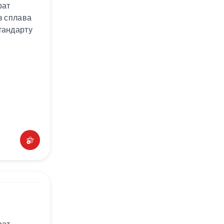
рат
з сплава
тандарту