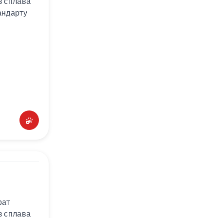
з сплава
андарту
рат
з сплава