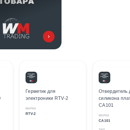
Герметик для
Отвердитель 
0
электроники RTV-2
силикона пла
CA101
МАРКА
RTV-2
МАРКА
CA101
ТИП