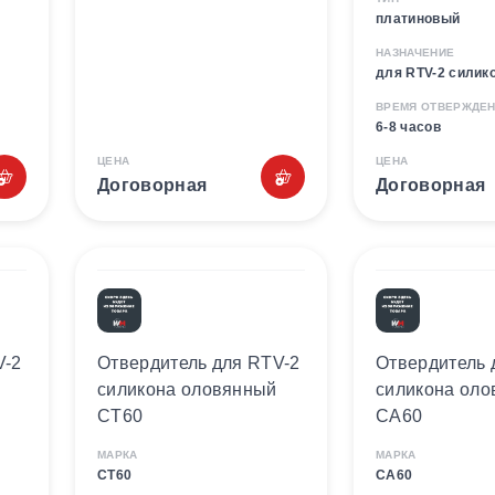
платиновый
НАЗНАЧЕНИЕ
для RTV-2 силик
ВРЕМЯ ОТВЕРЖДЕ
6-8 часов
ЦЕНА
ЦЕНА
Договорная
Договорная
V-2
Отвердитель для RTV-2
Отвердитель 
силикона оловянный
силикона ол
CT60
CA60
МАРКА
МАРКА
CT60
CA60