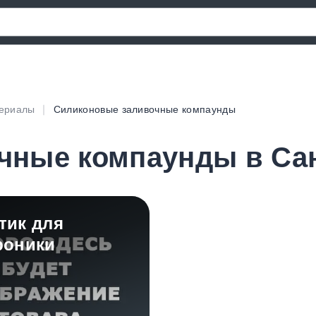
териалы
Силиконовые заливочные компаунды
чные компаунды в Сан
тик для
роники