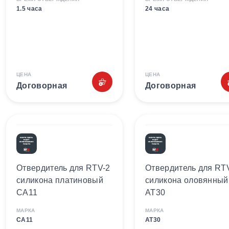
1.5 часа
24 часа
ЦЕНА
ЦЕНА
Договорная
Договорная
Отвердитель для RTV-2
Отвердитель для RT
силикона платиновый
силикона оловянный
CA11
AT30
МАРКА
МАРКА
CA11
AT30